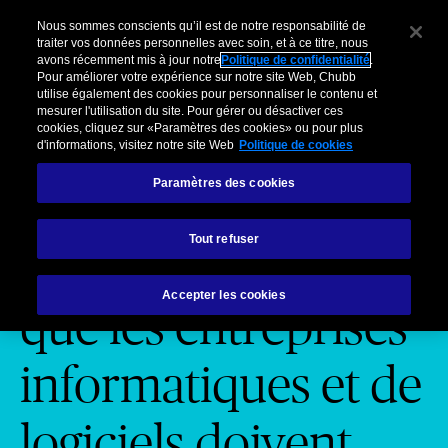
Pour Clients Entreprises
Courtiers
Organisations partenaires
C
Nous sommes conscients qu’il est de notre responsabilité de
traiter vos données personnelles avec soin, et à ce titre, nous
avons récemment mis à jour notre
Politique de confidentialité
.
Menu
Pour améliorer votre expérience sur notre site Web, Chubb
utilise également des cookies pour personnaliser le contenu et
mesurer l'utilisation du site. Pour gérer ou désactiver ces
cookies, cliquez sur «Paramètres des cookies» ou pour plus
d'informations, visitez notre site Web
Politique de cookies
Paramètres des cookies
INDUSTRY PRACTICES - SECTEUR DE L'ICT
Tout refuser
NIS2 et DORA: Ce
Accepter les cookies
que les entreprises
informatiques et de
logiciels doivent