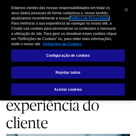
Estamos cientes das nossas responsabilidades em tratar os
seus dados pessoais de forma cuidadosa e, nesse sentido,
atualizamos recentemente a nossa
Política de Privacidade
.
Para melhorar a sua experiência ao navegar no nosso site, a
Chubb usa cookies para personalizar os conteúdos e mensurar
a utilização do site. Para gerir ou desativar esses cookies clique
RISCOS CIBERNÉTICOS
em "Definições de Cookies" ou, para obter mais informações,
visite o nosso site
Definições de Cookies
A Inteligência
Configuração de cookies
Artifical (IA)
Rejeitar todos
melhora a
Aceitar cookies
experiência do
cliente