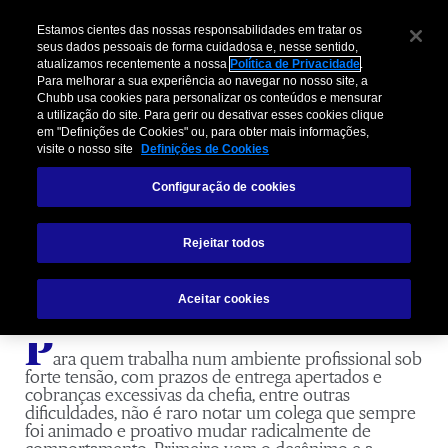
Estamos cientes das nossas responsabilidades em tratar os
seus dados pessoais de forma cuidadosa e, nesse sentido,
atualizamos recentemente a nossa
Política de Privacidade
.
Para melhorar a sua experiência ao navegar no nosso site, a
Chubb usa cookies para personalizar os conteúdos e mensurar
a utilização do site. Para gerir ou desativar esses cookies clique
em "Definições de Cookies" ou, para obter mais informações,
visite o nosso site
Definições de Cookies
Síndrome de Burnout, saiba o que é
Configuração de cookies
e como se prevenir
Rejeitar todos
Aceitar cookies
P
ara quem trabalha num ambiente profissional sob
forte tensão, com prazos de entrega apertados e
cobranças excessivas da chefia, entre outras
dificuldades, não é raro notar um colega que sempre
foi animado e proativo mudar radicalmente de