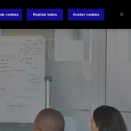
e conosco
Investidores
Notícias
Contate-nos
 de cookies
Rejeitar todos
Aceitar cookies
Search
 Negócios
Sinistros
Ideias e Recursos