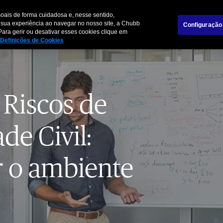
Sobre nós
Trabalh
oais de forma cuidadosa e, nesse sentido,
 sua experiência ao navegar no nosso site, a Chubb
Configuração
Para gerir ou desativar esses cookies clique em
Pessoas e Famílias
Empresas
Parceiros de
Definições de Cookies
 Riscos de
de Civil:
 o ambiente