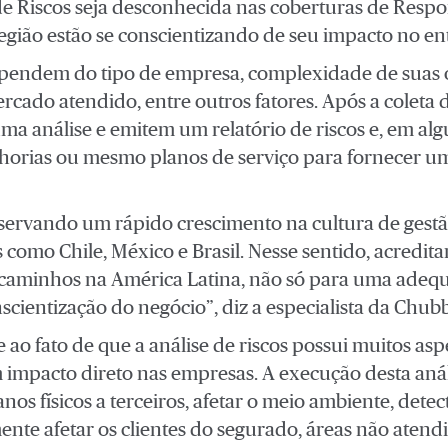
 Riscos seja desconhecida nas coberturas de Respon
egião estão se conscientizando de seu impacto no e
dependem do tipo de empresa, complexidade de suas
mercado atendido, entre outros fatores. Após a coleta 
a análise e emitem um relatório de riscos e, em alg
orias ou mesmo planos de serviço para fornecer 
ervando um rápido crescimento na cultura de gestão
 como Chile, México e Brasil. Nesse sentido, acredi
caminhos na América Latina, não só para uma adequa
cientização do negócio”, diz a especialista da Chubb
se ao fato de que a análise de riscos possui muitos a
 impacto direto nas empresas. A execução desta anál
os físicos a terceiros, afetar o meio ambiente, detec
nte afetar os clientes do segurado, áreas não atendi