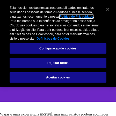
Estamos cientes das nossas responsabilidades em tratar os
seus dados pessoais de forma cuidadosa e, nesse sentido,
atualizamos recentemente a nossa
Política de Privacidade
.
Para melhorar a sua experiência ao navegar no nosso site, a
Chubb usa cookies para personalizar os conteúdos e mensurar
a utilização do site. Para gerir ou desativar esses cookies clique
em "Definições de Cookies" ou, para obter mais informações,
visite o nosso site
Definições de Cookies
Seguro de viagem
Configuração de cookies
Sua Proteção em Qualquer Lugar do Mundo
Rejeitar todos
COTE AGORA
Aceitar cookies
Viajar é uma experiência
incrível
, mas imprevistos podem acontecer.