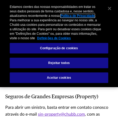
Estamos cientes das nossas responsabilidades em tratar os
seus dados pessoais de forma cuidadosa e, nesse sentido,
atualizamos recentemente a nossa
Política de Privacidade
.
Para melhorar a sua experiência ao navegar no nosso site, a
Chubb usa cookies para personalizar os conteúdos e mensurar
a utilização do site. Para gerir ou desativar esses cookies clique
em "Definições de Cookies" ou, para obter mais informações,
visite o nosso site
Definições de Cookies
Configuração de cookies
Seguros de Grandes
Rejeitar todos
Empresas (Property)
Aceitar cookies
Seguros de Grandes Empresas (Property)
Para abrir um sinistro, basta entrar em contato conosco
através do e-mail
sin-property@chubb.com
,
com as