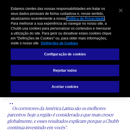
Estamos cientes das nossas responsabilidades em tratar os
seus dados pessoais de forma cuidadosa e, nesse sentido,
atualizamos recentemente a nossa
Política de Privacidade
.
Para melhorar a sua experiência ao navegar no nosso site, a
Chubb usa cookies para personalizar os conteúdos e mensurar
a utilização do site. Para gerir ou desativar esses cookies clique
em "Definições de Cookies" ou, para obter mais informações,
visite o nosso site
Definições de Cookies
Um ótimo começo
Configuração de cookies
para este 2022
Rejeitar todos
Aceitar cookies
Descubra a Conexão Chubb!
"
Os corretores da América Latina são os melhores
parceiros: hoje a região é considerada a que mais cresce
globalmente, e esses resultados explicam porque a Chubb
continua investindo em vocês”.