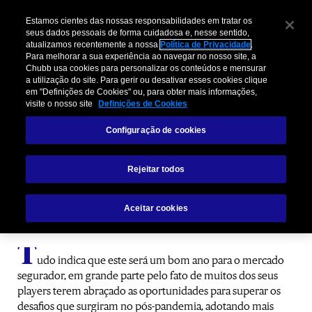
Estamos cientes das nossas responsabilidades em tratar os
seus dados pessoais de forma cuidadosa e, nesse sentido,
atualizamos recentemente a nossa
Política de Privacidade
.
Para melhorar a sua experiência ao navegar no nosso site, a
Chubb usa cookies para personalizar os conteúdos e mensurar
a utilização do site. Para gerir ou desativar esses cookies clique
em "Definições de Cookies" ou, para obter mais informações,
visite o nosso site
Definições de Cookies
Embedded Insurance: Uma das
Configuração de cookies
grandes tendências para 2023
Rejeitar todos
Aceitar cookies
Descubra a Conexão Chubb!
T
udo indica que este será um bom ano para o mercado
segurador, em grande parte pelo fato de muitos dos seus
players terem abraçado as oportunidades para superar os
desafios que surgiram no pós-pandemia, adotando mais