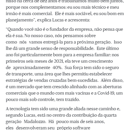
nisso há cerca de dez anos e trabalhamos muito bem juntos,
porque nos complementamos: eu sou mais técnico e meu
irmão é mais comercial. Ele é mais sociável, eu sou bom em
planejamento”, explica Lucas e acrescenta:
“Quando você não é o fundador da empresa, não pensa que
ela é sua. No nosso caso, nós pensamos sobre
como nós vamos entregá-la para a próxima geração
.
Isso
lhe dá um grande senso de responsabilidade. Este último
ano foi particularmente bom para a empresa familiar: nos
primeiros seis meses de 2021, ela teve um crescimento
de aproximadamente 40%. Sua força tem sido o seguro
de transporte, uma área que lhes permitiu estabelecer
estratégias de vendas cruzadas bem-sucedidas. Além disso,
é um mercado que tem crescido alinhado com as aberturas
comerciais que o mundo com mais vacinas e a Covid-19, um
pouco mais sob controle, tem trazido.
A tecnologia tem sido uma grande aliada nesse caminho e,
segundo Lucas, está no centro da contribuição da quarta
geração Madalozzo. Há pouco mais de seis anos,
eles desenvolveram seu próprio software