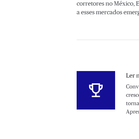
corretores no México, 
a esses mercados emerge
Ler 
Convi
cresc
torna
Apre