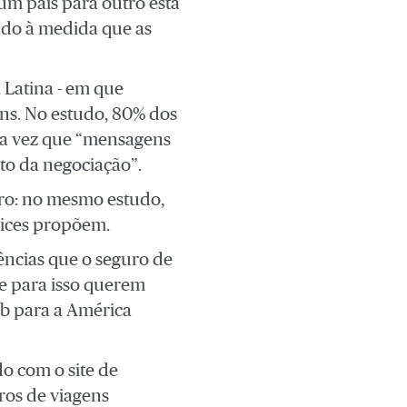
um país para outro está
ndo à medida que as
 Latina - em que
ns. No estudo, 80% dos
ma vez que “mensagens
to da negociação”.
guro: no mesmo estudo,
lices propõem.
tências que o seguro de
 e para isso querem
bb para a América
o com o site de
os de viagens