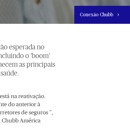
Conexão Chubb
ção esperada no
ncluindo o ‘boom’
rnecem as principais
 saúde.
stá na reativação.
nte do anterior à
retores de seguros ”,
 a Chubb América