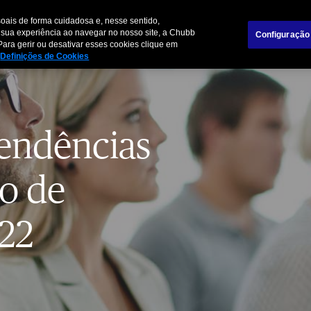
Sobre nós
Trabalh
oais de forma cuidadosa e, nesse sentido,
 sua experiência ao navegar no nosso site, a Chubb
Configuração
Para gerir ou desativar esses cookies clique em
Pessoas e Famílias
Empresas
Parceiros de
Definições de Cookies
tendências
o de
22