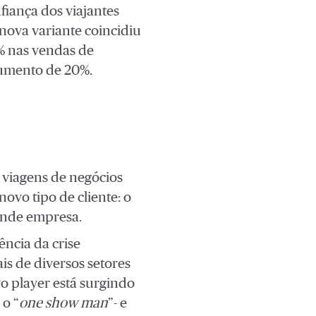
fiança dos viajantes
nova variante coincidiu
 nas vendas de
aumento de 20%.
 viagens de negócios
novo tipo de cliente: o
rande empresa.
ncia da crise
is de diversos setores
o player está surgindo
 o “
one show man
”- e