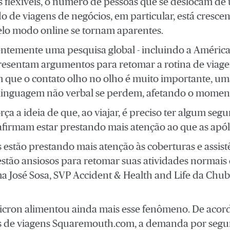
s flexíveis, o número de pessoas que se deslocam de 
de viagens de negócios, em particular, está cresce
pelo modo online se tornam aparentes.
temente uma pesquisa global - incluindo a América
presentam argumentos para retomar a rotina de viage
m que o contato olho no olho é muito importante, u
 linguagem não verbal se perdem, afetando o momen
rça a ideia de que, ao viajar, é preciso ter algum se
afirmam estar prestando mais atenção ao que as apó
s estão prestando mais atenção às coberturas e assis
estão ansiosos para retomar suas atividades normais
rma José Sosa, SVP Accident & Health and Life da Chu
cron alimentou ainda mais esse fenômeno. De acord
 de viagens Squaremouth.com, a demanda por segur