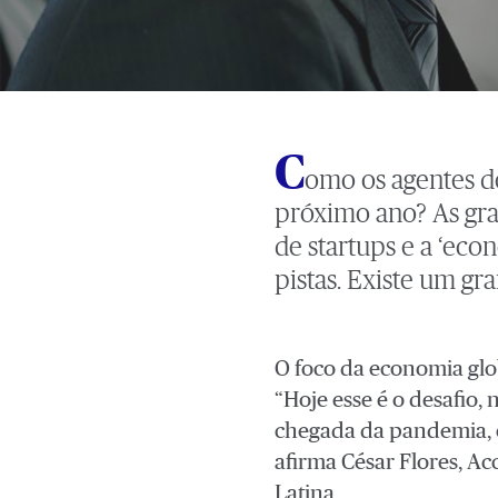
C
omo os agentes d
próximo ano? As gra
de startups e a ‘eco
pistas. Existe um gr
O foco da economia glo
“Hoje esse é o desafio,
chegada da pandemia, o
afirma César Flores, A
Latina.