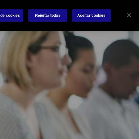
e conosco
Investidores
Notícias
Contate-nos
 de cookies
Rejeitar todos
Aceitar cookies
Search
 Negócios
Sinistros
Ideias e Recursos