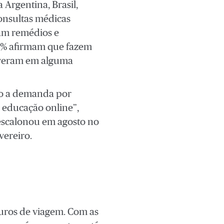
 Argentina, Brasil,
onsultas médicas
ram remédios e
.5% afirmam que fazem
reveram em alguma
ndo a demanda por
e educação online”,
 escalonou em agosto no
vereiro.
uros de viagem. Com as