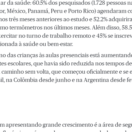
r da saúde: 60.5% dos pesquisados ​​(1.728 pessoas na
or, México, Panamá, Peru e Porto Rico) agendaram c
 nos três meses anteriores ao estudo e 52.2% adquiri
omo termômetros nos últimos meses. Além disso, 58
exercitar no turno de trabalho remoto e 45% se insc
cionada à saúde ou bem-estar.
orno das crianças às aulas presenciais está aumenta
tes escolares, que havia sido reduzida nos tempos d
m caminho sem volta, que começou oficialmente e se
il, na Colômbia desde junho e na Argentina desde fe
m apresentando grande crescimento é a área de seg