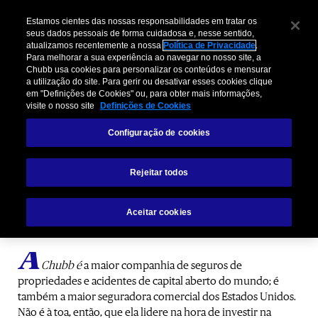
Estamos cientes das nossas responsabilidades em tratar os
seus dados pessoais de forma cuidadosa e, nesse sentido,
atualizamos recentemente a nossa
Política de Privacidade
.
Para melhorar a sua experiência ao navegar no nosso site, a
Chubb usa cookies para personalizar os conteúdos e mensurar
a utilização do site. Para gerir ou desativar esses cookies clique
em "Definições de Cookies" ou, para obter mais informações,
visite o nosso site
Definições de Cookies
Ecossistema digital Chubb:
Uma
Configuração de cookies
ferramenta para crescer
Rejeitar todos
Aceitar cookies
Descubra a Conexão Chubb!
A
Chubb é
a maior companhia de seguros de
propriedades e acidentes de capital aberto do mundo; é
também a maior seguradora comercial dos Estados Unidos.
Não é à toa, então, que ela lidere na hora de investir na