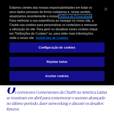
Estamos cientes das nossas responsabilidades em tratar os
seus dados pessoais de forma cuidadosa e, nesse sentido,
atualizamos recentemente a nossa
Política de Privacidade
.
Para melhorar a sua experiência ao navegar no nosso site, a
Chubb usa cookies para personalizar os conteúdos e mensurar
a utilização do site. Para gerir ou desativar esses cookies clique
em "Definições de Cookies" ou, para obter mais informações,
visite o nosso site
Definições de Cookies
Cornerstone 2022:
Configuração de cookies
Encontro de corretores em
destaque em Austin, Texas
Rejeitar todos
Descubra a Conexão Chubb!
Aceitar cookies
O
s corretores Cornerstones da Chubb na América Latina
se reuniram em abril para comemorar o sucesso alcançado
no último período, fazer networking e discutir os desafios
futuros.