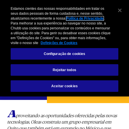
Estamos cientes das nossas responsabilidades em tratar os
seus dados pessoais de forma cuidadosa e, nesse sentido,
atualizamos recentemente a nossa
Política de Privacidade
.
Para melhorar a sua experiência ao navegar no nosso site, a
Chubb usa cookies para personalizar os conteúdos e mensurar
a utilização do site. Para gerir ou desativar esses cookies clique
em "Definições de Cookies" ou, para obter mais informações,
visite o nosso site
Definições de Cookies
Andrés Oleas
Configuração de cookies
da OLAND GROUP
"Se você não diversificar, você fica estagnado"
Rejeitar todos
Aceitar cookies
Descubra a Conexão Chubb!
A
proveitando as oportunidades oferecidas pelas novas
tecnologias, Oleas construiu um grupo empresarial em
Quito que também está em expansão no México e que