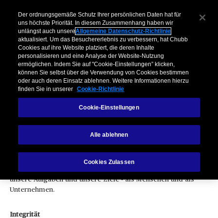
Der ordnungsgemäße Schutz Ihrer persönlichen Daten hat für
uns höchste Priorität. In diesem Zusammenhang haben wir
unlängst auch unsere
Allgemeine Datenschutz-Richtlinie
aktualisiert. Um das Besuchererlebnis zu verbessern, hat Chubb
Cookies auf ihre Website platziert, die deren Inhalte
personalisieren und eine Analyse der Website-Nutzung
ermöglichen. Indem Sie auf "Cookie-Einstellungen” klicken,
können Sie selbst über die Verwendung von Cookies bestimmen
Unsere Werte
oder auch deren Einsatz ablehnen. Weitere Informationen hierzu
finden Sie in unserer
Cookie-Richtlinie
Cookie-Einstellungen
Alle ablehnen
Integrität, Kundenfokus, Respekt, Leistung, Teamwork
Cookies Zulassen
Dies sind unsere Wertevorstellungen. Sie verdeutlichen
unsere Aufgaben und unsere Ziele - als Menschen und als
Unternehmen.
Integrität