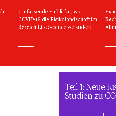
bb
Umfassende Einblicke, wie
Expe
COVID-19 die Risikolandschaft im
Rech
Bereich Life Science verändert
Abmi
Teil 1: Neue Ri
Studien zu CO