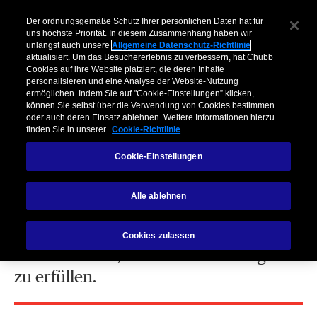
Der ordnungsgemäße Schutz Ihrer persönlichen Daten hat für
uns höchste Priorität. In diesem Zusammenhang haben wir
unlängst auch unsere
Allgemeine Datenschutz-Richtlinie
aktualisiert. Um das Besuchererlebnis zu verbessern, hat Chubb
Cookies auf ihre Website platziert, die deren Inhalte
personalisieren und eine Analyse der Website-Nutzung
ermöglichen. Indem Sie auf "Cookie-Einstellungen” klicken,
können Sie selbst über die Verwendung von Cookies bestimmen
Faire Kundenbehandlung
oder auch deren Einsatz ablehnen. Weitere Informationen hierzu
finden Sie in unserer
Cookie-Richtlinie
Cookie-Einstellungen
Alle ablehnen
Ihre Zufriedenheit ist uns sehr wichtig!
Lassen Sie sich zeigen, was wir alles
Cookies zulassen
unternehmen, um Ihre Erwartungen
zu erfüllen.