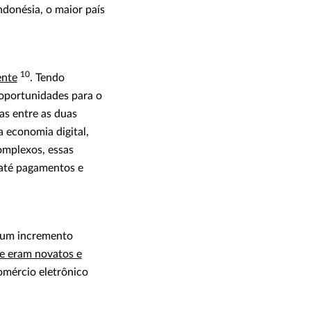
ndonésia, o maior país
10
ente
. Tendo
oportunidades para o
as entre as duas
 economia digital,
omplexos, essas
 até pagamentos e
 um incremento
e eram novatos e
omércio eletrônico