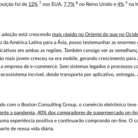
7
8
9
buição foi de
12%
nos EUA,
7,7%
no Reino Unido e
4%
na I
e adoção está crescendo
mais rápido no Oriente do que no Ocid
da América Latina para a Ásia, posso testemunhar as enormes 
icativos em ambas as regiões. Também consigo ver as semelhanç
ão mais jovem cresceu na era mobile, gerando crescimento para a
hs a empresa de e-commerce. Sem sistemas legados e processos c
cossistema incrível, desde transporte por aplicativo, entregas,
do com o Boston Consulting Group, o comércio eletrônico teve
rante a pandemia, 40% dos compradores de supermercado on-lin
uma experiência positiva e continuarão comprando on-line. O c
arte de nossa vida diária.