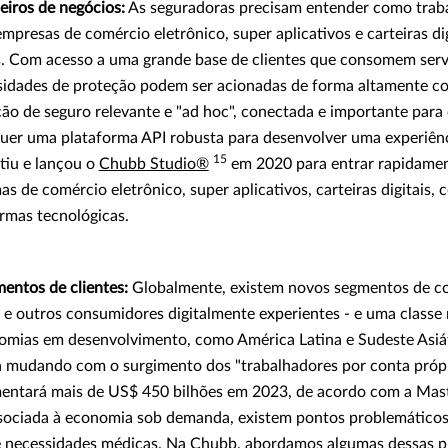
eiros de negócios:
As seguradoras precisam entender como trab
empresas de comércio eletrônico, super aplicativos e carteiras d
s. Com acesso a uma grande base de clientes que consomem servi
idades de proteção podem ser acionadas de forma altamente c
ção de seguro relevante e "ad hoc", conectada e importante par
equer uma plataforma API robusta para desenvolver uma experiên
15
tiu e lançou o
Chubb Studio®
em 2020 para entrar rapidame
s de comércio eletrônico, super aplicativos, carteiras digitais,
rmas tecnológicas.
mentos de clientes:
Globalmente, existem novos segmentos de c
Z e outros consumidores digitalmente experientes - e uma class
mias em desenvolvimento, como América Latina e Sudeste Asiát
 mudando com o surgimento dos "trabalhadores por conta própr
entará mais de US$ 450 bilhões em 2023, de acordo com a Ma
associada à economia sob demanda, existem pontos problemáticos
 e necessidades médicas. Na Chubb, abordamos algumas dessas