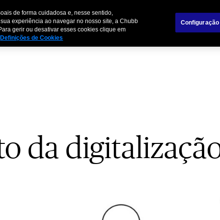
Sobre nó
oais de forma cuidadosa e, nesse sentido,
 sua experiência ao navegar no nosso site, a Chubb
Configuração
Para gerir ou desativar esses cookies clique em
Seguros
Parceiros de Negócios
Ideias
Definições de Cookies
o da digitalizaçã