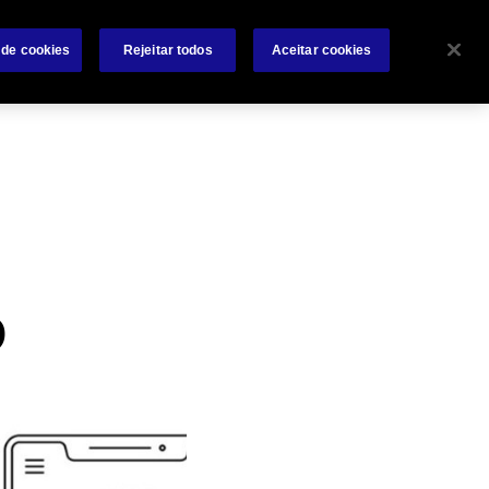
s
Trabalhe conosco
Investidores
Notícias
Contate-nos
 de cookies
Rejeitar todos
Aceitar cookies
Search
 e Recursos
Sinistros
Encontre um Corretor
o