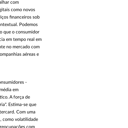
alhar com
igitais como novos
ços financeiros sob
ontextual. Podemos
a o que o consumidor
cia em tempo real em
nte no mercado com
 companhias aéreas e
onsumidores -
e média em
ico. A força de
ia". Estima-se que
stercard. Com uma
, como volatilidade
 preocupações com