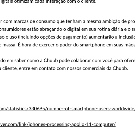
digitais otimizam cada interação com o cliente.
ar com marcas de consumo que tenham a mesma ambição de pros
sumidores estão abraçando o digital em sua rotina diária e o s
sso e uso (incluindo opções de pagamento) aumentarão a inclusão
 massa. É hora de exercer o poder do smartphone em suas mãos
sado em saber como a Chubb pode colaborar com você para ofere
u cliente, entre em contato com nossos comerciais da Chubb.
.com/statistics/330695/number-of-smartphone-users-worldwide
ver.com/link/iphones-processing-apollo-11-computer/