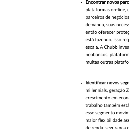
Encontrar novos parc
plataformas on-line, 
parceiros de negócio
demanda, suas necess
então oferecer prote
está fazendo. Isso r
escala. A Chubb inves
neobancos, plataforma
muitas outras platafo
Identificar novos seg
millennials, geração 
crescimento em econo
trabalho também está
esse segmento movim
maior flexibilidade 
de renda, segurança