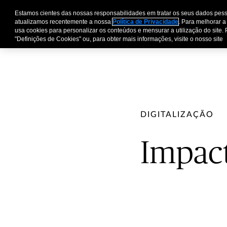
Estamos cientes das nossas responsabilidades em tratar os seus dados pess
atualizamos recentemente a nossa
Política de Privacidade
. Para melhorar a
usa cookies para personalizar os conteúdos e mensurar a utilização do site. 
"Definições de Cookies" ou, para obter mais informações, visite o nosso site
DIGITALIZAÇÃO
Impact