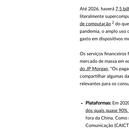
Até 2026, haverá
7,5 bi
literalmente supercomp
2
de computação
do que 
pandemia, o amplo uso d
gasto em dispositivos m
Os serviços financeiro
mercado de massa em ec
do JP Morgan
, "Os pag
compartilhar algumas da
relevantes para os cons
Plataformas:
Em 202
dos quais quase 90%
fora da China. Como 
Comunicação (CAICT),