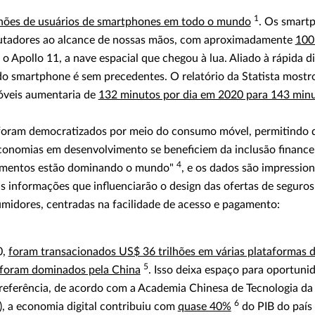
1
lhões de usuários de smartphones em todo o mundo
. Os smart
utadores ao alcance de nossas mãos, com aproximadamente
100
o Apollo 11, a nave espacial que chegou à lua. Aliado à rápida di
o smartphone é sem precedentes. O relatório da Statista mostr
óveis aumentaria de
132 minutos por dia em 2020 para 143 minu
s foram democratizados por meio do consumo móvel, permitindo
onomias em desenvolvimento se beneficiem da inclusão finance
4
amentos estão dominando o mundo"
, e os dados são impression
s informações que influenciarão o design das ofertas de seguros
umidores, centradas na facilidade de acesso e pagamento:
0,
foram transacionados US$ 36 trilhões em várias plataformas 
5
 foram dominados pela China
. Isso deixa espaço para oportuni
referência, de acordo com a Academia Chinesa de Tecnologia da
6
 a economia digital contribuiu com
quase 40%
do PIB do país