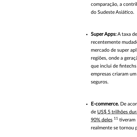
comparação, a contri
do Sudeste Asiático.
Super Apps:
A taxa d
recentemente mudado 
mercado de super apl
regiões, onde a geraç
que inclui de fintec
empresas criaram um e
seguros.
E-commerce.
De acor
de
US$ 5 trilhões du
11
90% deles
tiveram 
realmente se tornou p