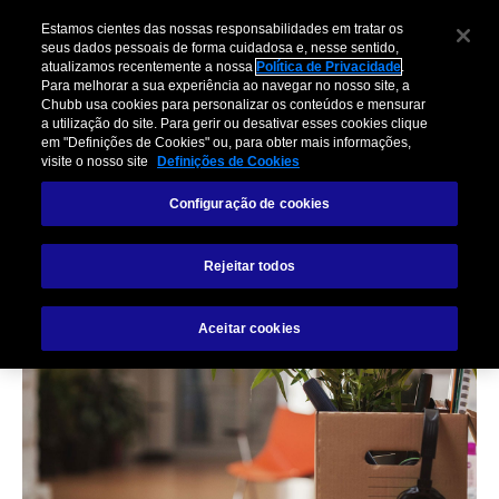
Estamos cientes das nossas responsabilidades em tratar os
seus dados pessoais de forma cuidadosa e, nesse sentido,
atualizamos recentemente a nossa
Política de Privacidade
.
Para melhorar a sua experiência ao navegar no nosso site, a
Chubb usa cookies para personalizar os conteúdos e mensurar
a utilização do site. Para gerir ou desativar esses cookies clique
AMBIENTE DE TRABALHO
em "Definições de Cookies" ou, para obter mais informações,
visite o nosso site
Definições de Cookies
Plano de evacuação
Configuração de cookies
de escritório para
Rejeitar todos
trabalhar em casa
Aceitar cookies