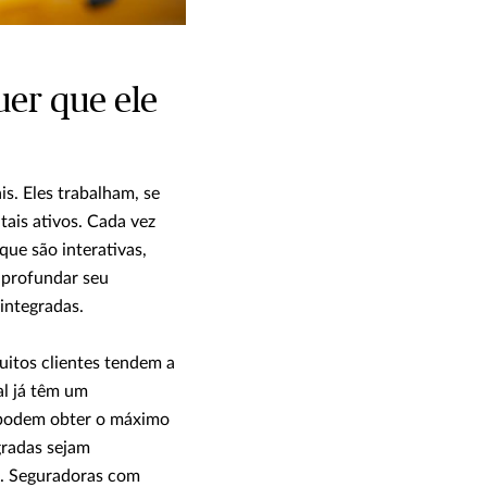
er que ele
is. Eles trabalham, se
tais ativos. Cada vez
ue são interativas,
aprofundar seu
integradas.
itos clientes tendem a
al já têm um
 podem obter o máximo
gradas sejam
s. Seguradoras com