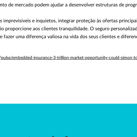
nto de mercado podem ajudar a desenvolver estruturas de prog
imprevisíveis e inquietos, integrar proteção às ofertas princip
io proporcione aos clientes tranquilidade. O seguro personaliza
e fazer uma diferença valiosa na vida dos seus clientes e diferen
/pulse/embedded-insurance-3-trillion-market-opportunity-could-simon-t