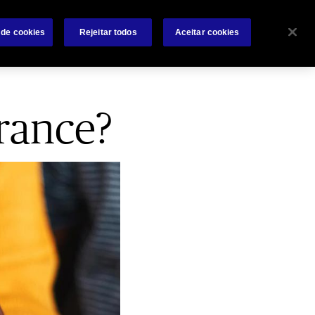
s
Trabalhe conosco
Investidores
Notícias
Contate-nos
 de cookies
Rejeitar todos
Aceitar cookies
Search
 e Recursos
Sinistros
Encontre um Corretor
rance?