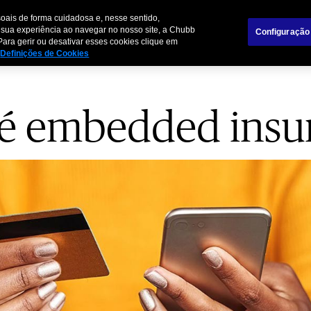
Sobre nó
oais de forma cuidadosa e, nesse sentido,
 sua experiência ao navegar no nosso site, a Chubb
Configuração
Para gerir ou desativar esses cookies clique em
Seguros
Parceiros de Negócios
Ideias
Definições de Cookies
 é embedded insu