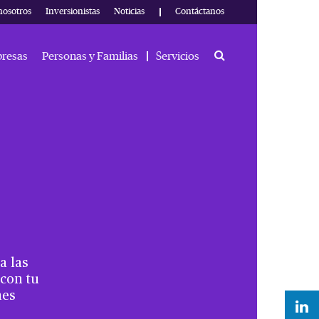
nosotros
Inversionistas
Noticias
Contáctanos
Search
resas
Personas y Familias
Servicios
a las
 con tu
nes