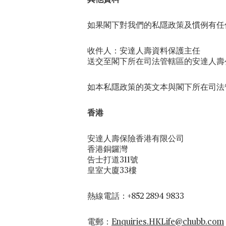
其他資料
如果閣下對我們的私隱政策及慣例有任
收件人：安達人壽資料保護主任
送交至閣下所在司法管轄區的安達人壽
如本私隱政策的英文本與閣下所在司法
香港
安達人壽保險香港有限公司
香港銅鑼灣
告士打道311號
皇室大廈33樓
熱線電話：+852 2894 9833
電郵：
Enquiries.HKLife@chubb.com