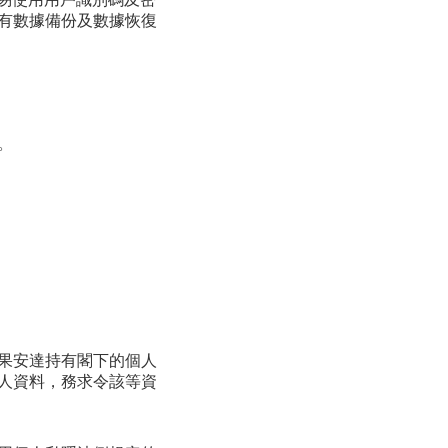
所有交易使用用戶識別碼及密
有數據備份及數據恢復
。
果安達持有閣下的個人
人資料，務求令該等資