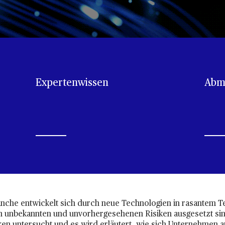
Expertenwissen
Abmi
anche entwickelt sich durch neue Technologien in rasantem 
on unbekannten und unvorhergesehenen Risiken ausgesetzt sin