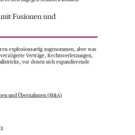
 am besten dagegen schützen können.
 mit Fusionen und
hren explosionsartig zugenommen, aber was
b verzögerte Verträge, Rechtsverletzungen,
allstricke, vor denen sich expandierende
onen und Übernahmen (M&A)
n