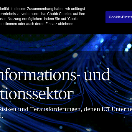
Über Chubb
Karr
riorität. In diesem Zusammenhang haben wir unlängst
ererlebnis zu verbessern, hat Chubb Cookies auf ihre
Cookie-Einst
ebsite-Nutzung ermöglichen. Indem Sie auf "Cookie-
Produkte
 bestimmen oder auch deren Einsatz ablehnen.
Informations- und
ionssektor
ie Risiken und Herausforderungen, denen ICT-Unter
d.