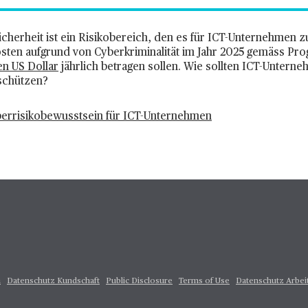
cherheit ist ein Risikobereich, den es für ICT-Unternehmen zu
osten aufgrund von Cyberkriminalität im Jahr 2025 gemäss Pr
nen US Dollar
jährlich betragen sollen. Wie sollten ICT-Untern
schützen?
berrisikobewusstsein für ICT-Unternehmen
m
Datenschutz Kundschaft
Public Disclosure
Terms of Use
Datenschutz Arbei