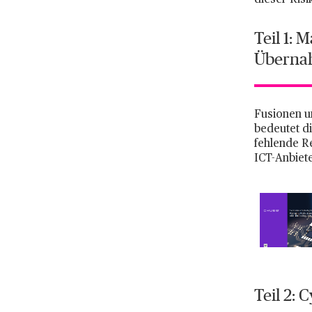
dieser Ris
Teil 1:
Überna
Fusionen u
bedeutet di
fehlende Re
ICT-Anbiet
Teil 2: