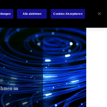
iere
Anleger
Newsroom
Kontakt
Français
ellungen
Alle ablehnen
Cookies Akzeptieren
Search
Service
Bibliothek
Schadenservice
nehmen im