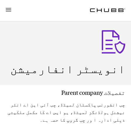
انویسٹر انفارمیشن
تفصیلات Parent company
چب انشورنس پاکستان لمیٹڈ، چب آئی این اے انٹر
نیشنل ہولڈنگز لمیٹڈ، یو ایس اے کا مکمل ملکیتی
ذیلی ادارہ ا ور چب گروپ کا حصہ ہے۔