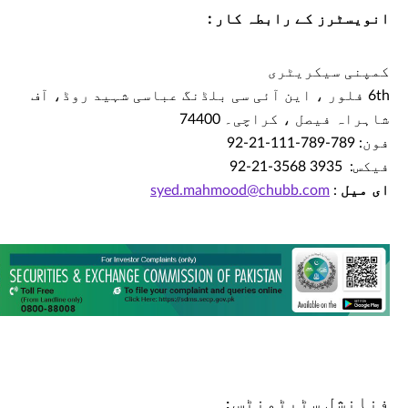
انویسٹرز کے رابطہ کار :
کمپنی سیکریٹری
6th فلور ، این آئی سی بلڈنگ عباسی شہید روڈ، آف
شاہراہ فیصل ، کراچی۔ 74400
فون: 789-789-111-21-92
فیکس: 3935 3568-21-92
ای میل
:
syed.mahmood@chubb.com
فنانشل سٹیٹمنٹس :