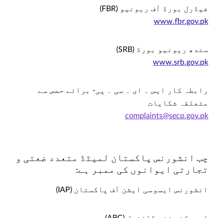
فیڈرل بورڈ آف ریونیو (FBR)
www.fbr.gov.pk
سندھ ریونیو بورڈ (SRB)
www.srb.gov.pk
رابطہ کار ایس ۔ ای ۔ سی ۔ پی- برائے حصص سے
متعلقہ شکایات
complaints@secp.gov.pk
چب انشورنس پاکستان لمیٹڈ متعدد ضعتی و
تجارتی ایوانوں کی ممبر ہے:
انشورنس ایسوسی ایشن آف پاکستان (IAP)