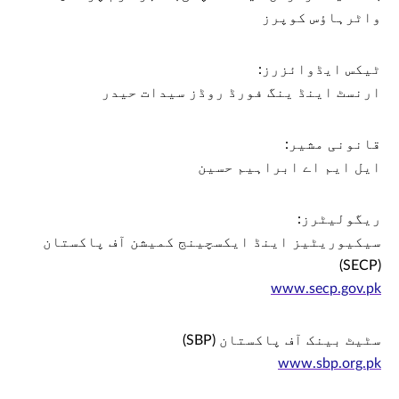
واٹرہاؤس کوپرز
ٹیکس ایڈوائزرز:
ارنسٹ اینڈ ینگ فورڈ روڈز سیدات حیدر
قانونی مشیر:
ایل ایم اے ابراہیم حسین
ریگولیٹرز:
سیکیوریٹیز اینڈ ایکسچینج کمیشن آف پاکستان
(SECP)
www.secp.gov.pk
سٹیٹ بینک آف پاکستان (SBP)
www.sbp.org.pk