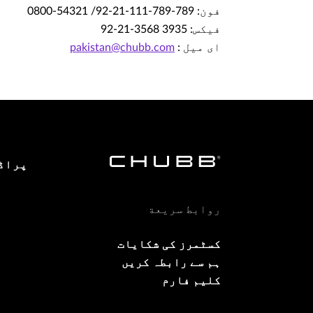
فون: 789-789-111-21-92/ 54321-0800
فیکس: 3935 3568-21-92
ای میل :
pakistan@chubb.com
پراڈ
روابط سريعة
کسٹمرز کی شکایات
ہم سے رابطہ کریں
کلیم فارم