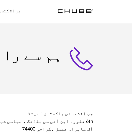
پراڈکٹس
ہم سے راب
چب انشورنس پاکستان لمیٹڈ
6th فلور۔ این آئی سی بلڈنگ ، عباسی شہید روڈ
آف شاہراہ فیصل ،کراچی 74400