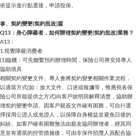
依提示進行點選後，申請投保。
參、契約變更(契約批改)篇
Q13：身心障礙者，如何辦理契約變更(契約批改)業務？
A13：
1.視覺障礙消費者
(1)臨櫃：可先聯繫預約辦理時間，保險公司將安排專人
協助填具
相關契約變更文件。專人會將契約變更相關作業流程，
以適當方式(如：放大文件、口述或報讀等，惟應視各保
險公司所能提供之方式)向客戶說明與解釋清楚，協助辦
理契約變更申請。因客戶親簽文件確有困難，可自行選
擇採用公證人或見證人，以保障自身權益並避免日後的
糾紛。如客戶確有困難無法由親友協同辦理者，經其同
意並有適當的控管措施後，可由非保件招攬人員配合協