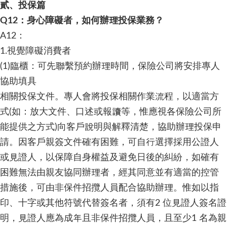
貳、投保篇
Q12：身心障礙者，如何辦理投保業務？
A12：
1.視覺障礙消費者
(1)臨櫃：可先聯繫預約辦理時間，保險公司將安排專人
協助填具
相關投保文件。專人會將投保相關作業流程，以適當方
式(如：放大文件、口述或報讀等，惟應視各保險公司所
能提供之方式)向客戶說明與解釋清楚，協助辦理投保申
請。因客戶親簽文件確有困難，可自行選擇採用公證人
或見證人，以保障自身權益及避免日後的糾紛，如確有
困難無法由親友協同辦理者，經其同意並有適當的控管
措施後，可由非保件招攬人員配合協助辦理。惟如以指
印、十字或其他符號代替簽名者，須有2 位見證人簽名證
明，見證人應為成年且非保件招攬人員，且至少1 名為親