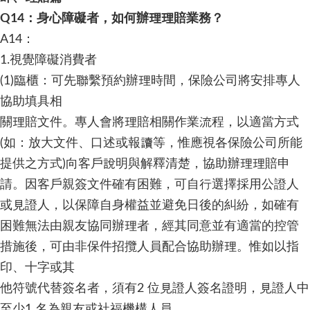
Q14：身心障礙者，如何辦理理賠業務？
A14：
1.視覺障礙消費者
(1)臨櫃：可先聯繫預約辦理時間，保險公司將安排專人
協助填具相
關理賠文件。專人會將理賠相關作業流程，以適當方式
(如：放大文件、口述或報讀等，惟應視各保險公司所能
提供之方式)向客戶說明與解釋清楚，協助辦理理賠申
請。因客戶親簽文件確有困難，可自行選擇採用公證人
或見證人，以保障自身權益並避免日後的糾紛，如確有
困難無法由親友協同辦理者，經其同意並有適當的控管
措施後，可由非保件招攬人員配合協助辦理。惟如以指
印、十字或其
他符號代替簽名者，須有2 位見證人簽名證明，見證人中
至少1 名為親友或社福機構人員。