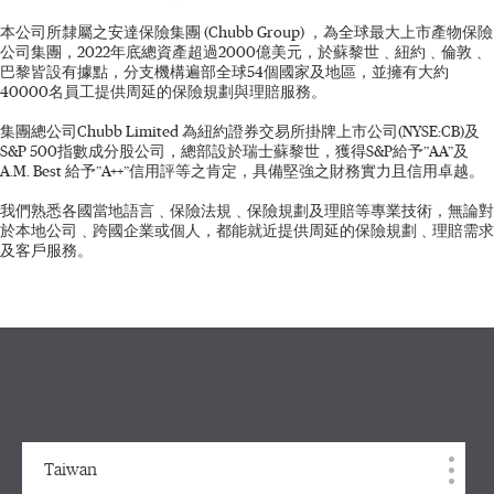
本公司所隸屬之安達保險集團 (Chubb Group) ，為全球最大上市產物保險
公司集團，2022年底總資產超過2000億美元，於蘇黎世﹑紐約﹑倫敦﹑
巴黎皆設有據點，分支機構遍部全球54個國家及地區，並擁有大約
40000名員工提供周延的保險規劃與理賠服務。
集團總公司Chubb Limited 為紐約證券交易所掛牌上市公司(NYSE:CB)及
S&P 500指數成分股公司，總部設於瑞士蘇黎世，獲得S&P給予”AA”及
A.M. Best 給予”A++”信用評等之肯定，具備堅強之財務實力且信用卓越。
我們熟悉各國當地語言﹑保險法規﹑保險規劃及理賠等專業技術，無論對
於本地公司﹑跨國企業或個人，都能就近提供周延的保險規劃﹑理賠需求
及客戶服務。
Taiwan