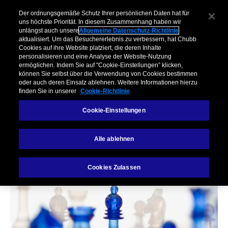
Unternehmen​
Makler
Privatkunden & Partner​
Kooperationen
Der ordnungsgemäße Schutz Ihrer persönlichen Daten hat für
uns höchste Priorität. In diesem Zusammenhang haben wir
unlängst auch unsere
Allgemeine Datenschutz-Richtlinie
Menu
aktualisiert. Um das Besuchererlebnis zu verbessern, hat Chubb
Cookies auf ihre Website platziert, die deren Inhalte
personalisieren und eine Analyse der Website-Nutzung
ermöglichen. Indem Sie auf "Cookie-Einstellungen” klicken,
können Sie selbst über die Verwendung von Cookies bestimmen
oder auch deren Einsatz ablehnen. Weitere Informationen hierzu
finden Sie in unserer
Cookie-Richtlinie
Cookie-Einstellungen
PARTNERSHIPS
Digitalisierung von
Alle ablehnen
Finanzdienstleistun
Cookies Zulassen