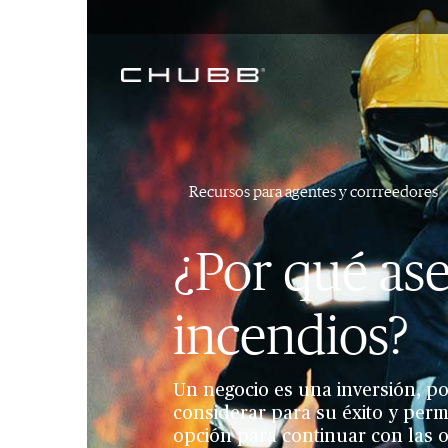
Recursos para agentes y corrreedores
¿Por qué as
incendios?
Un negocio es una inversión, po
considerar para su éxito y per
opción para continuar con las 