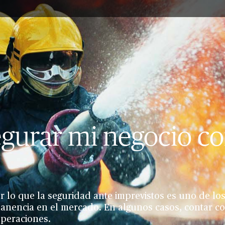
egurar mi negocio co
r lo que la seguridad ante imprevistos es uno de los
manencia en el mercado. En algunos casos, contar c
operaciones.