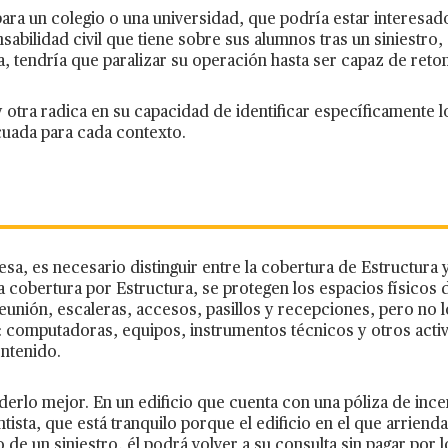
ara un colegio o una universidad, que podría estar interesad
nsabilidad civil que tiene sobre sus alumnos tras un siniestro
ra, tendría que paralizar su operación hasta ser capaz de reto
 otra radica en su capacidad de identificar específicamente 
cuada para cada contexto.
sa, es necesario distinguir entre la cobertura de Estructura 
 la cobertura por Estructura, se protegen los espacios físicos
reunión, escaleras, accesos, pasillos y recepciones, pero no 
 computadoras, equipos, instrumentos técnicos y otros activ
ontenido.
derlo mejor. En un edificio que cuenta con una póliza de inc
sta, que está tranquilo porque el edificio en el que arrienda
de un siniestro, él podrá volver a su consulta sin pagar por 