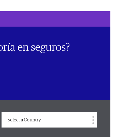
oría en seguros?
Select a Country