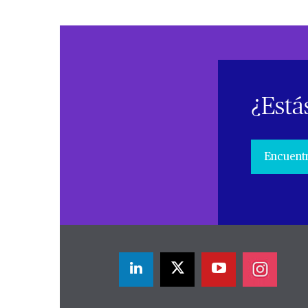
¿Está
Encuentr