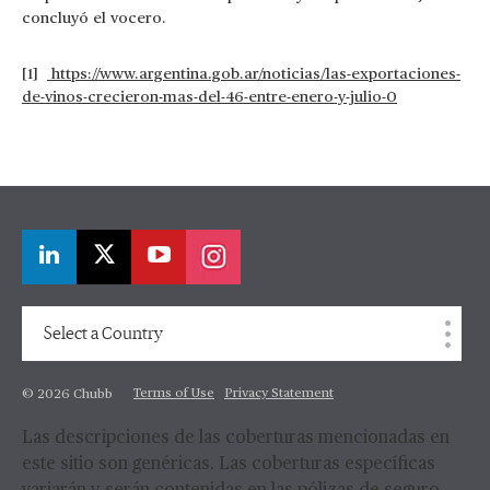
concluyó el vocero.
[1]
https://www.argentina.gob.ar/noticias/las-exportaciones-
de-vinos-crecieron-mas-del-46-entre-enero-y-julio-0
Select a Country
Terms of Use
Privacy Statement
© 2026 Chubb
Las descripciones de las coberturas mencionadas en
este sitio son genéricas. Las coberturas específicas