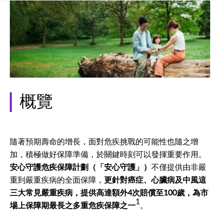
概覽
隨著預期壽命的增長，面對危疾挑戰的可能性也隨之增
加，積極做好保障準備，於關鍵時刻可以發揮重要作用。
安心守護危疾保障計劃（「安心守護」）
不僅提供由非嚴
重到嚴重疾病的全面保障，
更針對癌症、心臟病及中風這
三大常見嚴重疾病，提供高達額外4次賠償至100歲，為市
1
場上保障期最長之多重危疾保障之一
。