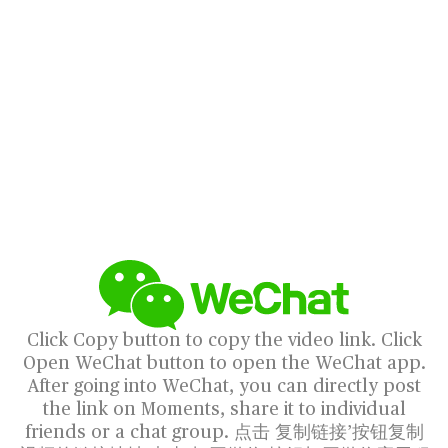
Click Copy button to copy the video link. Click
Open WeChat button to open the WeChat app.
After going into WeChat, you can directly post
the link on Moments, share it to individual
friends or a chat group. 点击 复制链接’按钮复制