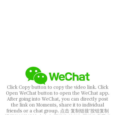
Click Copy button to copy the video link. Click
Open WeChat button to open the WeChat app.
After going into WeChat, you can directly post
the link on Moments, share it to individual
friends or a chat group. 点击 复制链接’按钮复制